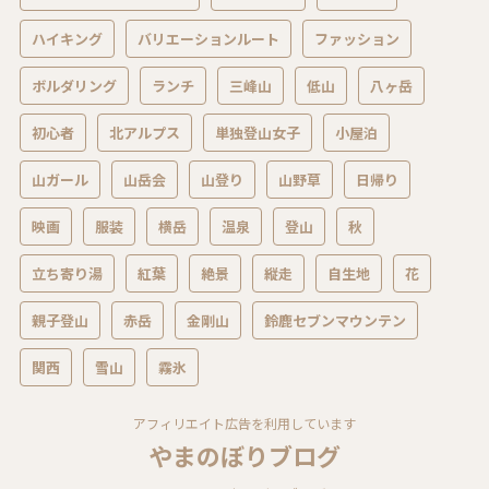
ハイキング
バリエーションルート
ファッション
ボルダリング
ランチ
三峰山
低山
八ヶ岳
初心者
北アルプス
単独登山女子
小屋泊
山ガール
山岳会
山登り
山野草
日帰り
映画
服装
横岳
温泉
登山
秋
立ち寄り湯
紅葉
絶景
縦走
自生地
花
親子登山
赤岳
金剛山
鈴鹿セブンマウンテン
関西
雪山
霧氷
アフィリエイト広告を利用しています
やまのぼりブログ