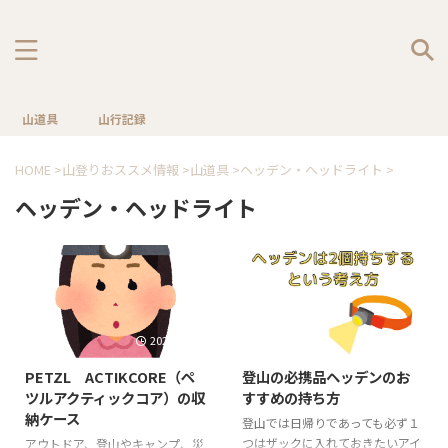
山道具
山行記録
HOME
>
山登りおススメ情報
>
山道具
>
ヘッデン・ヘッドライト
>
ヘッデン・ヘッドライト
2023/12/11
2022/6/24
PETZL ACTIKCORE（ペ
登山の必携品ヘッデンのお
ツルアクティックコア）の収
すすめの持ち方
納ケース
登山では日帰りであっても必ず１
つはザックに入れておきたいアイ
アウトドア、登山やキャンプ、災