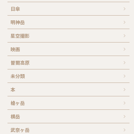
日傘
明神岳
星空撮影
映画
曽爾高原
未分類
本
槍ヶ岳
横岳
武奈ヶ岳