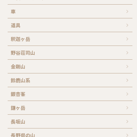
車
道具
釈迦ヶ岳
野谷荘司山
金剛山
鈴鹿山系
銀杏峯
鎌ヶ岳
長坂山
長野県の山