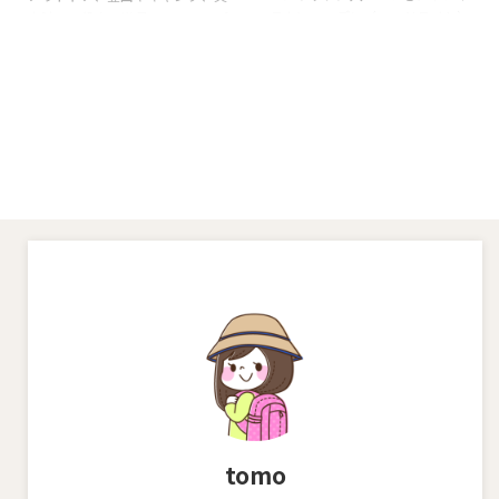
テムにヘッデン（ヘッドライト）
害時にも役立つ道具ヘッドランプ
があります。 登山に限らず、キャ
（ヘッデン・ヘッドライト） 私
ンプや様々なアウトドア、また災
は登山やハイキング、クライミン
害用に家族で1人1ケは持っている
グなど山に行く時はいつでもヘッ
という人も多いのではないでしょ
ドランプを持っていきます。 とこ
うか。 そんな登山の必携品のヘ
ろで、ヘッドランプの収納はどう
ッデンについての記事です。 よ
されていますか？ 持ち歩くのに
く雑誌やネットで調べていると、
ポーチやケース、袋など何かに入
テント泊、特に縦走登山の持ち物
れて持ち歩いていますか？ それ
として予備電池を持ちましょうと
ともそのまま？ この記事では、
書いてあります。 予備電池？い
私が使用しているヘッドランプ
えいえ、予備電池というよりヘッ
PETZL ACTICCORE(ペツル アク
デンは2個持ちしましょうという
ティックコア） を、山へ持ち歩
お話です。 ヘッデンは2個持ち歩
く時用のケースにジャストフィッ
く 結論か ...
トなものをみつけたのでご紹介し
ます。 &nbs ...
tomo