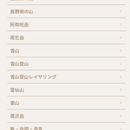
長野県の山
阿弥陀岳
雨乞岳
雪山
雪山登山
雪山登山レイヤリング
霊仙山
霊山
霞沢岳
靴・衣類・道具