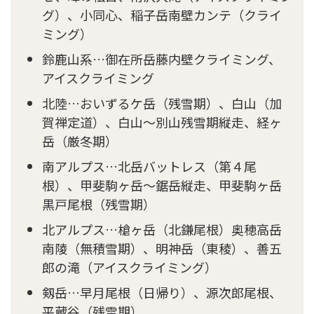
グ）、小同心、稲子岳南壁カンテ（クライ
ミング）
鈴鹿山系…御在所岳藤内壁クライミング、
アイスクライミング
北陸…おいずるケ岳（残雪期）、白山（加
賀禅定道）、白山～別山残雪期縦走、経ヶ
岳（厳冬期）
南アルプス…北岳バットレス（第４尾
根）、甲斐駒ヶ岳～鋸岳縦走、甲斐駒ヶ岳
黒戸尾根（残雪期）
北アルプス…槍ヶ岳（北鎌尾根）奥穂高岳
南陵（無積雪期）、明神岳（東稜）、善五
郎の滝（アイスクライミング）
剱岳…早月尾根（日帰り）、源次郎尾根、
平蔵谷（残雪期）