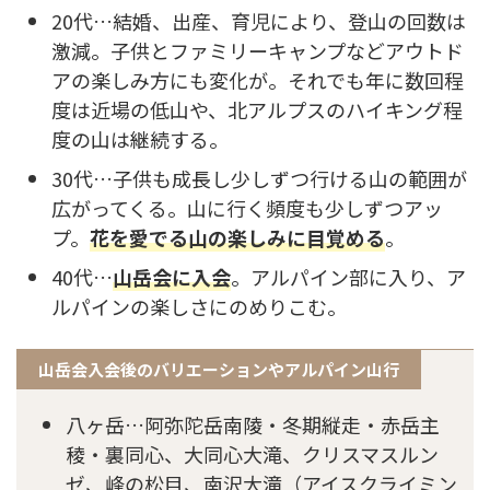
20代…結婚、出産、育児により、登山の回数は
激減。子供とファミリーキャンプなどアウトド
アの楽しみ方にも変化が。それでも年に数回程
度は近場の低山や、北アルプスのハイキング程
度の山は継続する。
30代…子供も成長し少しずつ行ける山の範囲が
広がってくる。山に行く頻度も少しずつアッ
プ。
花を愛でる山の楽しみに目覚める
。
40代…
山岳会に入会
。アルパイン部に入り、ア
ルパインの楽しさにのめりこむ。
山岳会入会後のバリエーションやアルパイン山行
八ヶ岳…阿弥陀岳南陵・冬期縦走・赤岳主
稜・裏同心、大同心大滝、クリスマスルン
ゼ、峰の松目、南沢大滝（アイスクライミン