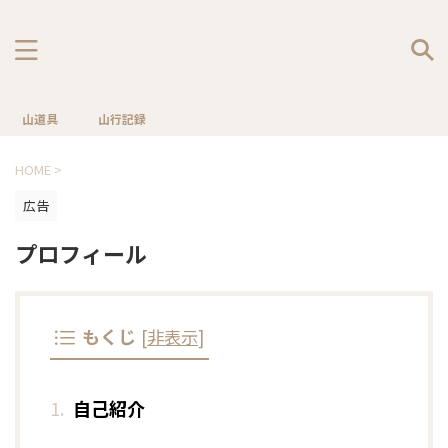
山道具
山行記録
HOME
>
広告
プロフィール
もくじ
[
非表示
]
自己紹介