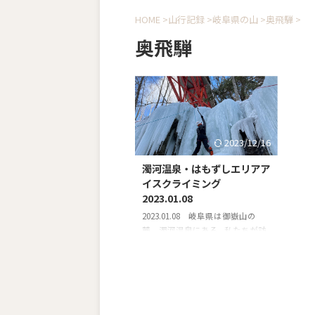
HOME
>
山行記録
>
岐阜県の山
>
奥飛騨
>
奥飛騨
2023/12/16
濁河温泉・はもずしエリアア
イスクライミング
2023.01.08
2023.01.08 岐阜県は御嶽山の
麓、濁河温泉にある 私たちが訪
れた当日、転落事故が発生。 事
故後の1/12には下呂市の判断で一
時的にはもずしエリアが「立ち入
り禁止」に。 しかし、翌日1/13に
は立ち入り禁止の解除が発表され
ました。 （参考）飛騨小坂観光