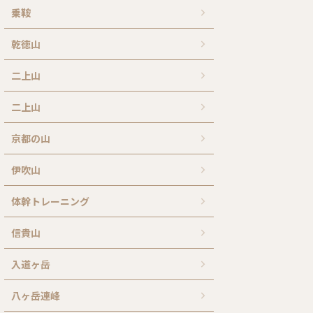
乗鞍
乾徳山
二上山
二上山
京都の山
伊吹山
体幹トレーニング
信貴山
入道ヶ岳
八ヶ岳連峰