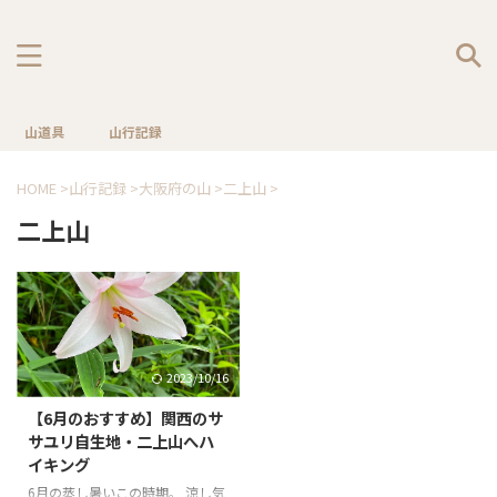
山道具
山行記録
HOME
>
山行記録
>
大阪府の山
>
二上山
>
二上山
2023/10/16
【6月のおすすめ】関西のサ
サユリ自生地・二上山へハ
イキング
6月の蒸し暑いこの時期。 涼し気