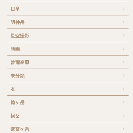
日傘
明神岳
星空撮影
映画
曽爾高原
未分類
本
槍ヶ岳
横岳
武奈ヶ岳