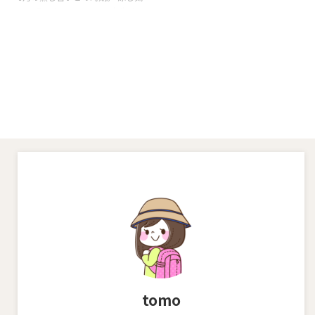
で上品に咲くササユリの自生地に
ハイキングへ行ってきました。
低山ならサクッと短時間で下山で
きるので、お花見できると楽しみ
も倍増です ササユリの特徴 ササ
ユリの開花時期は？ ササユリの
咲いている場所は？ ササユリは
低山地の疎林や草地。 本州中部
以西、四国、九州の山地帯の草原
に生える。 芳香があるので咲い
ていると、近づくと良い香りがし
てきます。 ササユリの花言葉
は？ 上品 清浄 希少 純潔 二上山
のハイキングレポート 今回、奈
良県側の二上山登山口からのハイ
キングです。 二上山に ...
tomo