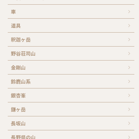
車
道具
釈迦ヶ岳
野谷荘司山
金剛山
鈴鹿山系
銀杏峯
鎌ヶ岳
長坂山
長野県の山