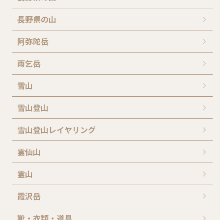
長野県の山
阿弥陀岳
雨乞岳
雪山
雪山登山
雪山登山レイヤリング
霊仙山
霊山
霞沢岳
靴・衣類・道具