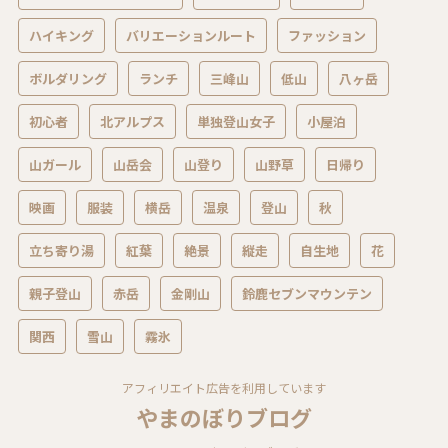
ハイキング
バリエーションルート
ファッション
ボルダリング
ランチ
三峰山
低山
八ヶ岳
初心者
北アルプス
単独登山女子
小屋泊
山ガール
山岳会
山登り
山野草
日帰り
映画
服装
横岳
温泉
登山
秋
立ち寄り湯
紅葉
絶景
縦走
自生地
花
親子登山
赤岳
金剛山
鈴鹿セブンマウンテン
関西
雪山
霧氷
アフィリエイト広告を利用しています
やまのぼりブログ