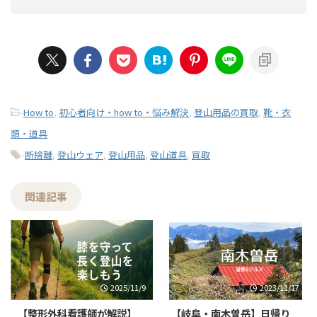
-
How to
,
初心者向け・how to・悩み解決
,
登山用品の買取
,
靴・衣
類・道具
-
断捨離
,
登山ウェア
,
登山用品
,
登山道具
,
買取
関連記事
2025/11/9
2023/11/17