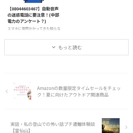
2023/8/24
原と言えばインスタで人気な映え
また、下山後のグルメ&温泉も堪
スポット 結婚式の前撮りなど、
能できました。 大普賢岳 簡単に
【08044603467】自動音声
ウェディングフォトの撮影場所と
まとめたインスタ投稿はコチラ↓
の迷惑電話に要注意！(中部
しても最適 2025年10月の再訪
この投稿をInstagramで見る
電力のアンケート？)
の記事はコチラ↓↓↓ 生石高原
tomo(@by.tomomi)
標高870ｍの山上に広がるススキ
がシェアした投稿 大普賢岳と言
スマホに突然かかってきた知らな
の草原を散策できますよ。 特に
えば！ 2022年12月に登山 ...
い電話番号 08044603467
秋の夕方、黄金色に染まる大海原
この番号、いったい誰からだろ
...
う。 電話に出てみると女性の声
もっと読む
で自動の音声案内が流れてきまし
た。 自動音声案内は怪しい！？
電話に出てみると女性の声で、自
動音声案内が流れてきました。
聞き取れた部分は 中部電力の質
問に答えてほしいという内容 ア
Amazonの数量限定タイムセールをチェッ
ンケート？ 私はアンケートには
こたえずにそのまま電話を切りま
ク！夏に向けたアウトドア関連商品
した。 やっぱり迷惑電話でした
中部電力で実際に電話によるアン
ケートを実施しているのか、調べ
てみるこ ...
実話・私の登山での怖い話プチ遭難体験談