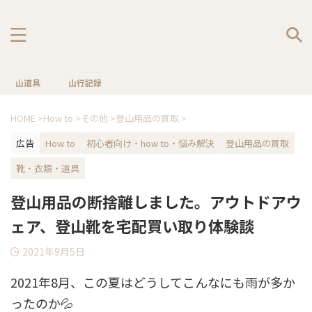
山道具
山行記録
HOME
>
How to
>
その他
>
登山用品の買取
>
広告
How to
初心者向け・how to・悩み解決
登山用品の買取
靴・衣類・道具
登山用品の断捨離しました。アウトドアウ
ェア、登山靴を宅配買い取り体験談
2021年9月5日
2021年8月、この夏はどうしてこんなにも雨が多か
ったのか💦