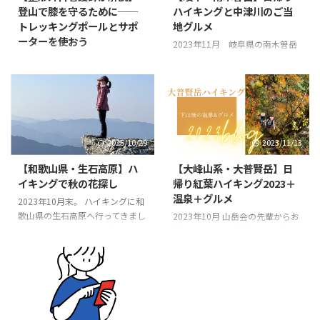
【整形外科看護師が解説】
【岐阜・南木曽岳】日帰り
登山で膝を守るために──
ハイキングと中津川のご当
トレッキングポールとサポ
地グルメ
ーターを使おう
2023年11月 岐阜県の南木曽岳
にハイキングに行きました。 急
はじめに：登山者の多くが抱える
登の続く歩きごたえある山で、山
「膝の悩み」 山を長く趣味とし
上からは北アルプスの冠雪した景
ていると、山岳会の先輩方など膝
色も見られ大満足です。 きつい
の悩みを持たれている方が多いで
登山道の先に中央アルプスがド~
す。 昔はそれほどでもなかった
ンとよく見え、登ったかいがある
のに… 年齢を重ねるにつれ重い
2025/10/29
2023/11/13
こと間違いなし！ 中津川のご当
荷物を背負うテント泊を避けるよ
地グルメ「モンブラン」や露天風
うになり、やがて重いクライミン
【和歌山県・生石高原】ハ
【大峰山系・大普賢岳】日
呂もある日帰り温泉も堪能 お土
グ道具を背負ってのアプローチも
イキングで秋の花探し
帰り紅葉ハイキング2023＋
産には栗きんとんをふんだんに使
負担となり… 行きたい山はたく
温泉＋グルメ
った高級生食パンの「栗きんとん
2023年10月末。 ハイキングに和
さんあるけれど自分の膝が心配、
生食パン」も購入できました 南
歌山県の生石高原へ行ってきまし
重い荷物を背負ってくれる若手が
2023年10月 山岳会の先輩からお
木曽岳 標高1677ｍと低山ではあ
た。 フォトジェニックなススキ
いれば行こうかな？ そう感じて
誘いがあり、大普賢岳に日帰りハ
りますが、登りも下りも急な高山
のスケール感あるロケーション
いるベテラン登山者さんも多いの
イキングをしてきました。 アッ
のトレーニングにもうってつけの
秋の花探し（私は特にムラサキセ
ではないでしょうか？ 整形外科
プダウンあり、景観・眺望もすぐ
山です。 ルートは木で ...
ンブリがお目当て） 手軽に初心
で勤務していると患者さんは老若
れおもしろい周回ルート。 今回
者さんがスニーカーでも楽しめる
男女、様々なスポ ...
は思わぬサプライズで紅葉と霧氷
天気が良いと海が見える 生石高
を一度に見る事が出来ました。