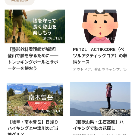
2025/11/9
2023/12/11
【整形外科看護師が解説】
PETZL ACTIKCORE（ペ
登山で膝を守るために──
ツルアクティックコア）の収
トレッキングポールとサポ
納ケース
ーターを使おう
アウトドア、登山やキャンプ、災
害時にも役立つ道具ヘッドランプ
はじめに：登山者の多くが抱える
（ヘッデン・ヘッドライト） 私
「膝の悩み」 山を長く趣味とし
は登山やハイキング、クライミン
ていると、山岳会の先輩方など膝
グなど山に行く時はいつでもヘッ
の悩みを持たれている方が多いで
ドランプを持っていきます。 とこ
す。 昔はそれほどでもなかった
ろで、ヘッドランプの収納はどう
のに… 年齢を重ねるにつれ重い
2023/11/17
2025/10/29
されていますか？ 持ち歩くのに
荷物を背負うテント泊を避けるよ
ポーチやケース、袋など何かに入
うになり、やがて重いクライミン
【岐阜・南木曽岳】日帰り
【和歌山県・生石高原】ハ
れて持ち歩いていますか？ それ
グ道具を背負ってのアプローチも
ハイキングと中津川のご当
イキングで秋の花探し
ともそのまま？ この記事では、
負担となり… 行きたい山はたく
地グルメ