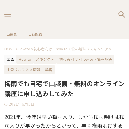
山道具
山行記録
HOME
>
How to
>
初心者向け・how to・悩み解決
>
スキンケア
>
広告
How to
スキンケア
初心者向け・how to・悩み解決
山登りおススメ情報
美容
梅雨でも自宅で山談義・無料のオンライン
講座に申し込みしてみた
2021年6月5日
2021年。今年は早い梅雨入り、しかも梅雨明けは梅
雨入りが早かったからといって、早く梅雨明けする