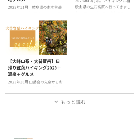
私が使用しているヘッドランプ
2023年10月末。 ハイキングに和
さんあるけれど自分の膝が心配、
PETZL ACTICCORE(ペツル アク
歌山県の生石高原へ行ってきまし
重い荷物を背負ってくれる若手が
2023年11月 岐阜県の南木曽岳
ティックコア） を、山へ持ち歩
た。 フォトジェニックなススキ
いれば行こうかな？ そう感じて
にハイキングに行きました。 急
く時用のケースにジャストフィッ
のスケール感あるロケーション
いるベテラン登山者さんも多いの
登の続く歩きごたえある山で、山
トなものをみつけたのでご紹介し
秋の花探し（私は特にムラサキセ
ではないでしょうか？ 整形外科
上からは北アルプスの冠雪した景
ます。 &nbs ...
ンブリがお目当て） 手軽に初心
で勤務していると患者さんは老若
色も見られ大満足です。 きつい
者さんがスニーカーでも楽しめる
男女、様々なスポ ...
登山道の先に中央アルプスがド~
天気が良いと海が見える 生石高
ンとよく見え、登ったかいがある
2023/11/13
原と言えばインスタで人気な映え
こと間違いなし！ 中津川のご当
スポット 結婚式の前撮りなど、
地グルメ「モンブラン」や露天風
【大峰山系・大普賢岳】日
ウェディングフォトの撮影場所と
呂もある日帰り温泉も堪能 お土
帰り紅葉ハイキング2023＋
しても最適 2025年10月の再訪
産には栗きんとんをふんだんに使
温泉＋グルメ
の記事はコチラ↓↓↓ 生石高原
った高級生食パンの「栗きんとん
標高870ｍの山上に広がるススキ
生食パン」も購入できました 南
2023年10月 山岳会の先輩からお
の草原を散策できますよ。 特に
木曽岳 標高1677ｍと低山ではあ
誘いがあり、大普賢岳に日帰りハ
秋の夕方、黄金色に染まる大海原
りますが、登りも下りも急な高山
イキングをしてきました。 アッ
...
のトレーニングにもうってつけの
プダウンあり、景観・眺望もすぐ
もっと読む
山です。 ルートは木で ...
れおもしろい周回ルート。 今回
は思わぬサプライズで紅葉と霧氷
を一度に見る事が出来ました。
また、下山後のグルメ&温泉も堪
能できました。 大普賢岳 簡単に
まとめたインスタ投稿はコチラ↓