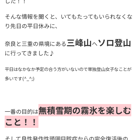
した！！
そんな情報を聞くと、いてもたってもいられなくな
り先日の平日休みに、
三峰山
ソロ登山
奈良と三重の県境にある
へ
に行ってきました♪
平日はなかなか予定の合う方がいないので単独登山女子なことが
多いです(^_^;)
無積雪期の霧氷を楽しむ
一番の目的は
こと！！
そして良性発作性頭囲目眩症からの完全復活後の