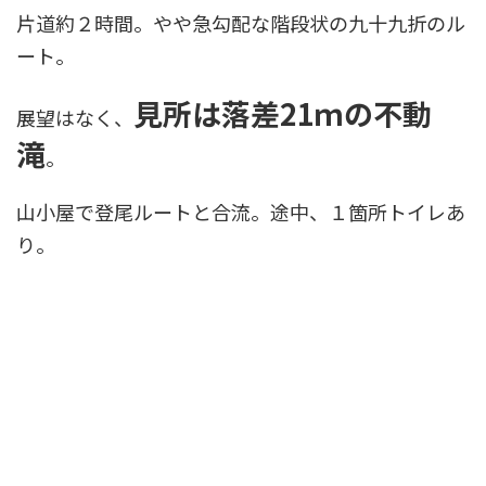
片道約２時間。やや急勾配な階段状の九十九折のル
ート。
見所は落差21ｍの不動
展望はなく、
滝
。
山小屋で登尾ルートと合流。途中、１箇所トイレあ
り。