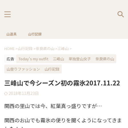
山道具
山行記録
HOME
>
山行記録
>
奈良県の山
>
三峰山
>
広告
Today's my outfit
三峰山
単独登山女子
奈良県の山
山登りファッション
山行記録
三峰山で今シーズン初の霧氷2017.11.22
2018年11月23日
関西の里山では今、紅葉真っ盛りですが…
関西のお山でも霧氷の便りを聞くようになってきま