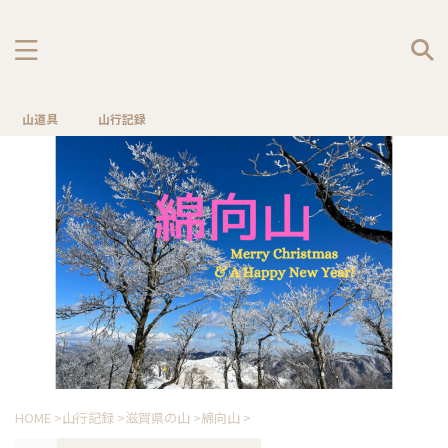
山道具
山行記録
HOME
>
山行記録
>
滋賀県の山
>
綿向山
>