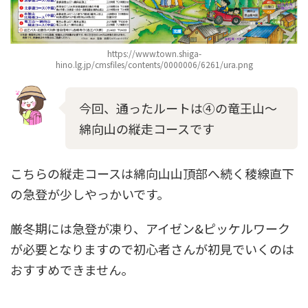
https://www.town.shiga-
hino.lg.jp/cmsfiles/contents/0000006/6261/ura.png
今回、通ったルートは④の竜王山～
綿向山の縦走コースです
こちらの縦走コースは綿向山山頂部へ続く稜線直下
の急登が少しやっかいです。
厳冬期には急登が凍り、アイゼン&ピッケルワーク
が必要となりますので初心者さんが初見でいくのは
おすすめできません。