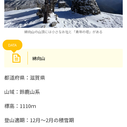
綿向山の山頂には小さなお社と「青年の塔」がある
DATA
綿向山
都道府県：滋賀県
山域：鈴鹿山系
標高：1110ｍ
登山適期：12月～2月の積雪期