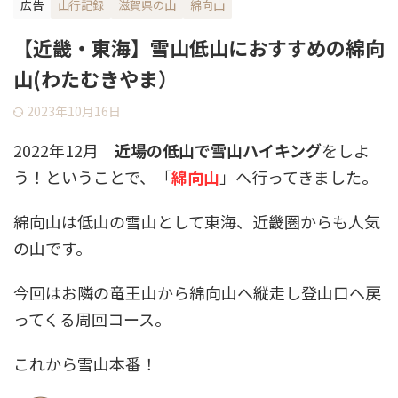
広告
山行記録
滋賀県の山
綿向山
【近畿・東海】雪山低山におすすめの綿向
山(わたむきやま）
2023年10月16日
2022年12月
近場の低山で雪山ハイキング
をしよ
う！ということで、「
綿向山
」へ行ってきました。
綿向山は低山の雪山として東海、近畿圏からも人気
の山です。
今回はお隣の竜王山から綿向山へ縦走し登山口へ戻
ってくる周回コース。
これから雪山本番！