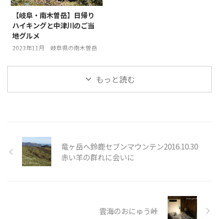
原岳。 花の百名山としても知ら
ポーチやケース、袋など何かに入
【岐阜・南木曽岳】日帰り
れ花の山として人気が高いです。
れて持ち歩いていますか？ それ
ハイキングと中津川のご当
山と高原地図や花の百名山地図帳
ともそのまま？ この記事では、
地グルメ
（山と渓谷社）など聖宝寺道や大
私が使用しているヘッドランプ
貝戸道からの登山が一般的なルー
PETZL ACTICCORE(ペツル アク
2023年11月 岐阜県の南木曽岳
トとして紹介されています。 し
ティックコア） を、山へ持ち歩
にハイキングに行きました。 急
かし近年では春の花の時期に集中
く時用のケースにジャストフィッ
登の続く歩きごたえある山で、山
し孫田尾根が人気があります。
トなものをみつけたのでご紹介し
上からは北アルプスの冠雪した景
もっと読む
今まで何 ...
ます。 &nbs ...
色も見られ大満足です。 きつい
登山道の先に中央アルプスがド~
ンとよく見え、登ったかいがある
こと間違いなし！ 中津川のご当
地グルメ「モンブラン」や露天風
呂もある日帰り温泉も堪能 お土
竜ヶ岳へ鈴鹿セブンマウンテン2016.10.30
産には栗きんとんをふんだんに使
った高級生食パンの「栗きんとん
赤い羊の群れに会いに
生食パン」も購入できました 南
木曽岳 標高1677ｍと低山ではあ
りますが、登りも下りも急な高山
のトレーニングにもうってつけの
山です。 ルートは木で ...
雲海のおにゅう峠