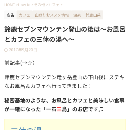
HOME
>
How to
>
その他
>
カフェ
>
広告
カフェ
山登りおススメ情報
温泉
鈴鹿山系
鈴鹿セブンマウンテン登山の後は～お風呂
とカフェの三休の湯へ～
2017年9月20日
前記事(→☆）
鈴鹿セブンマウンテン竜ヶ岳登山の下山後にステキ
なお風呂＆カフェへ行ってきました！
秘密基地のような、お風呂とカフェと美味しい食事
が一緒になった「一石
三
鳥」のお店です♫