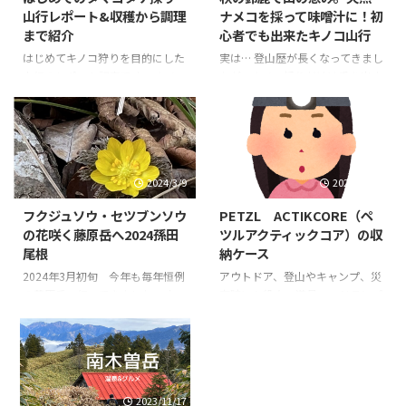
山行レポート&収穫から調理
ナメコを採って味噌汁に！初
まで紹介
心者でも出来たキノコ山行
はじめてキノコ狩りを目的にした
実は… 登山歴が長くなってきまし
山行のレポート記事です。 キノコ
たが、キノコ採りだけは手を出す
にだけは手を出すまいと思ってい
まい！と思っていました。 です
たのに！？ ついにこちらの世界
が、2025年秋。 ついに禁断
へ一歩足を踏み入れてしまいまし
の！？この山の楽しみ、山の恵み
た。 まあなんて楽しいこと！！
をいただくということに手をだし
キノコ初心者なので安全のため、
てしまいました。 あまりにも、
2024/3/9
2023/12/11
いろいろと気になるところではあ
周囲の山関係の友人知人がキノコ
りますがターゲットをタマゴタケ
狩りを楽しんでいるので…。 興味
フクジュソウ・セツブンソウ
PETZL ACTIKCORE（ペ
にしぼり実践 キノコの収穫から
はあっても、なかなか手を出せな
の花咲く藤原岳へ2024孫田
ツルアクティックコア）の収
下処理、調理までご紹介します。
かったキノコ狩り＋調理＋実食。
尾根
納ケース
山行の概要 目的：ハイキングで
今回は2回目のキノコ狩りで「天
タマゴタケの採取をする 山域：
然のナメコ」をゲットし、自宅で
2024年3月初旬 今年も毎年恒例
アウトドア、登山やキャンプ、災
鈴鹿山系のメジャールート 時
調理し実食したお話です。 ※1回
の藤原岳へ行ってきました。 お
害時にも役立つ道具ヘッドランプ
期：2025年10月はじめ ルート状
目の「タマゴタケ」についてはま
目当てはもちろん、春のお花 ス
（ヘッデン・ヘッドライト） 私
況：危険個所なし、一般登山道
た後日、投稿するかも 山行概要
プリングエフェメラル 前日の降
は登山やハイキング、クライミン
（ぬかるみや滑りやすさ ...
山行日：2025年1 ...
雪で雪山歩きのハイキングとお花
グなど山に行く時はいつでもヘッ
探しのおトク感ある山行となりま
ドランプを持っていきます。 とこ
した 春に人気の孫田尾根 滋賀県
ろで、ヘッドランプの収納はどう
2023/11/17
と三重県にまたがる鈴鹿山系の藤
されていますか？ 持ち歩くのに