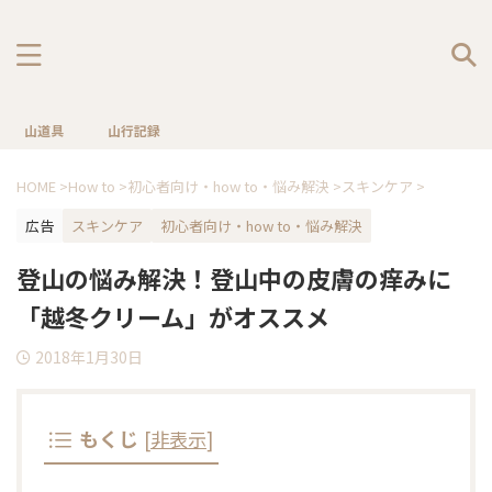
山道具
山行記録
HOME
>
How to
>
初心者向け・how to・悩み解決
>
スキンケア
>
広告
スキンケア
初心者向け・how to・悩み解決
登山の悩み解決！登山中の皮膚の痒みに
「越冬クリーム」がオススメ
2018年1月30日
もくじ
[
非表示
]