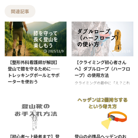
関連記事
2025/11/9
2023/10/16
【整形外科看護師が解説】
【クライミング初心者さん
登山で膝を守るために──
へ】ダブルロープ（ハーフロ
トレッキングポールとサポ
ープ）の使用方法
ーターを使おう
クライミングの最中に「え？これ
って、危ないんじゃない？」と思
はじめに：登山者の多くが抱える
うようなロープワークや道具の使
「膝の悩み」 山を長く趣味とし
い方を見かけた事、ありません
ていると、山岳会の先輩方など膝
か？ 正しく道具を使用するとい
の悩みを持たれている方が多いで
うことは安全にクライミングを楽
す。 昔はそれほどでもなかった
しむため、自分だけでなく、同行
のに… 年齢を重ねるにつれ重い
2022/8/18
2022/6/24
のメンバーや周囲のクライマーへ
荷物を背負うテント泊を避けるよ
の安全にもかかわります。 今
うになり、やがて重いクライミン
【初心者～上級者まで】登
登山の必携品ヘッデンのお