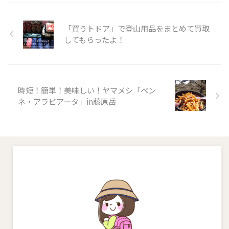
ました。 剱岳 早月尾根とは 残
雪期の剱岳（早月尾根）難易度
「買うトドア」で登山用品をまとめて買取
は？ポイント４つ なぜ私が今回
ご紹介する剱岳登山（早月尾根ル
してもらったよ！
ート）のことを上級雪山ルートと
呼んでいるのかをご説明します。
おおまかに分けてこれら４つの
ポイントから剱岳の雪山登山 ...
時短！簡単！美味しい！ヤマメシ「ペン
ネ・アラビアータ」in藤原岳