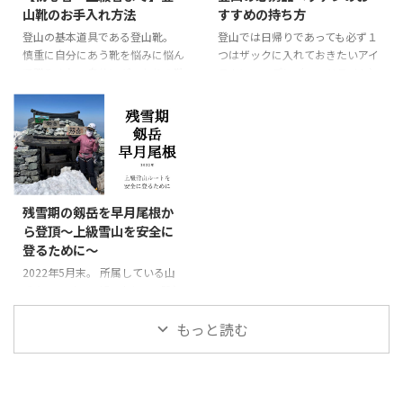
回、私は最近のクライミング中に
グ道具を背負ってのアプローチも
山靴のお手入れ方法
すすめの持ち方
実際に起こったモヤモヤとした出
負担となり… 行きたい山はたく
来事について、納得いくまで自分
登山の基本道具である登山靴。
登山では日帰りであっても必ず１
さんあるけれど自分の膝が心配、
なりに調べてみました。 この記
慎重に自分にあう靴を悩みに悩ん
つはザックに入れておきたいアイ
重い荷物を背負ってくれる若手が
事を読んで「なんだ、そんなこと
で購入され、自分にぴったりの靴
テムにヘッデン（ヘッドライト）
いれば行こうかな？ そう感じて
か」と、思うのか、「え？そうな
をみつけた！ だからこそ自分の
があります。 登山に限らず、キャ
いるベテラン登山者さんも多いの
の？」とハッと、するか…さて、
登山靴に愛着がある人も多いです
ンプや様々なアウトドア、また災
ではないでしょうか？ 整形外科
どうでしょうか。 & ...
よね。 この記事では、そんな悩
害用に家族で1人1ケは持っている
で勤務していると患者さんは老若
みを解決。 大切な登山靴のお手
という人も多いのではないでしょ
男女、様々なスポ ...
入れの方法と、そのお手入れに必
うか。 そんな登山の必携品のヘ
2023/10/16
要なグッズをご紹介します。 登
ッデンについての記事です。 よ
山後に毎回、登山靴を手入れする
く雑誌やネットで調べていると、
残雪期の剱岳を早月尾根か
ことをルーチン（習慣化）して、
テント泊、特に縦走登山の持ち物
ら登頂～上級雪山を安全に
登山靴を良い状態で長く保ちまし
として予備電池を持ちましょうと
登るために～
ょう。 登山靴を長持ちさせるた
書いてあります。 予備電池？い
めのポイント３つ 登山道具の中
えいえ、予備電池というよりヘッ
2022年5月末。 所属している山
でも最も汚れやすいのが登山靴
デンは2個持ちしましょうという
岳会アルパイン部の山行で 「試
（トレッキングブーツ）です。
お話です。 ヘッデンは2個持ち歩
練と憧れ」 「岩と雪の殿堂」 剱
&n ...
く 結論か ...
岳 早月尾根ルートから登頂して
もっと読む
きました。 残雪期の剱岳を安全
に登るために、今回の山行記録と
ともに剱岳登山、雪山登山の注意
ポイントなど踏まえながら記録し