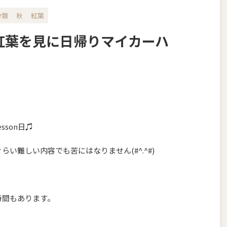
分類
秋
紅葉
紅葉を見に日帰りマイカーハ
sson日♫
い難しい内容でも苦にはなりません(#^.^#)
時間もあります。