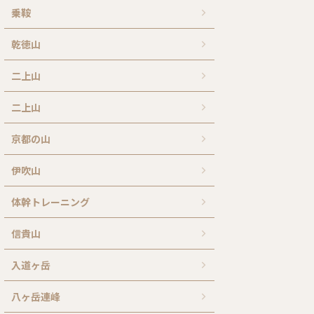
乗鞍
乾徳山
二上山
二上山
京都の山
伊吹山
体幹トレーニング
信貴山
入道ヶ岳
八ヶ岳連峰