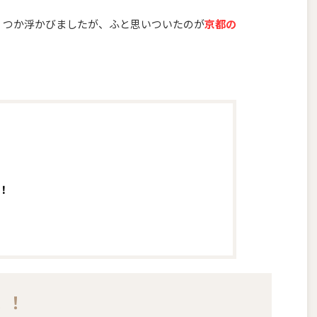
くつか浮かびましたが、ふと思いついたのが
京都の
！
！！