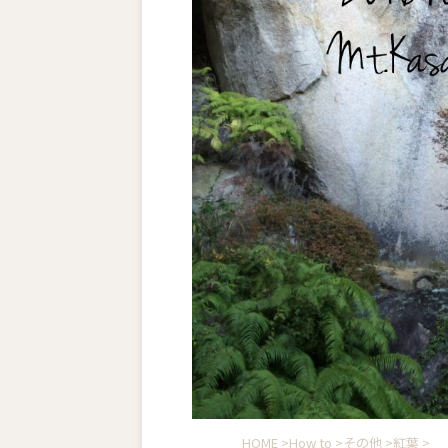
HOME
>
How to
>
その他
>
紅葉
>