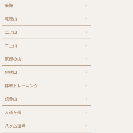
乗鞍
乾徳山
二上山
二上山
京都の山
伊吹山
体幹トレーニング
信貴山
入道ヶ岳
八ヶ岳連峰