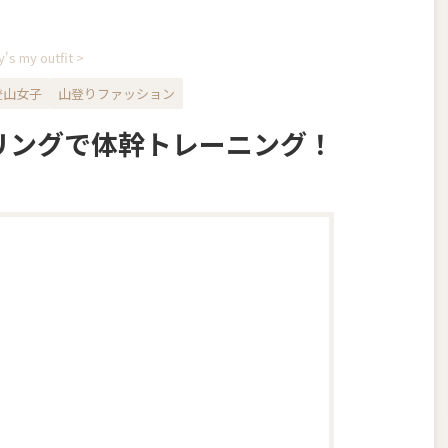
's my outfit
>
登山女子
山登りファッション
リングで体幹トレーニング！