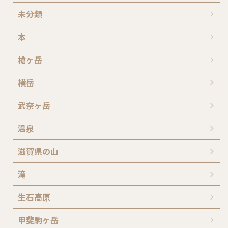
未分類
本
槍ヶ岳
横岳
武奈ヶ岳
温泉
滋賀県の山
滝
生石高原
甲斐駒ヶ岳