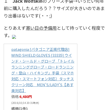
１
Jack Wolfskin
のフリース手袋→いったい何年
前に購入したんだろう？？サイズが大きいのであま
り出番はないです(・・;)
とりあえず
寒い日の予備用
として持っていく程度で
す。
patagonia [パタゴニア正規代理店]
WIND SHIELD GLOVES [33335] ウイ
ンド・シールド・グローブ 「トレイル
ランニンググローブ・ロードランニン
グ・登山・ハイキング」手袋（スマホ
対応・スマートフォン対応）タッチス
クリーン対応 MEN'S/LADY'S【あす
楽対応】
価格:
6,480円
(2016/10/14 20:31時点)
感想(1件)