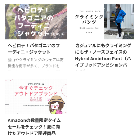
した♡ メリノウールがとっても好
イターの類もメリノウール製品を
きなので、登山、ハイキング、ク
愛用しています。 今回は、アイス
ライミング、お散歩、日常、仕事
ブレーカーのネックゲイターであ
でも クローゼットの中にはメリ
るCOOL LITE Flexi Chuteを新し
ノウール製品がたくさん！ 靴下
く導入しましたのでご紹介しま
2023/10/16
2023/10/16
と簡単に言っても実は種類が豊富
す。 COOL LITE Flexi Chute(クー
です。 プレゼントやご自身の靴
ルライト フレクシーシュート）
ヘビロテ！パタゴニアのフ
カジュアルにもクライミング
下選びの参考になれば嬉しいで
の基本情報 アイスブレーカーの
ーディニ・ジャケット
にもザ・ノースフェイスの
す。 こんな方におすすめ クリス
ネックゲイターであるクールライ
Hybrid Ambition Pant（ハ
マスや誕生日プレゼントなどギフ
ト フレクシーシュートの製品情
登山やクライミングのウェアは高
イブリッドアンビションパ
トに手頃な値段で相手に気を使わ
報です。 Fabric (再生繊維）リヨ
機能な商品が多く、ブランドも
ンツ）
せない程度のプレゼントを探して
セル60％/ウール（メリノウー
様々あるのでいったいどれを選べ
いる 普段使いにもメリノウール
ル）40％ Function 軽量か ...
ばいいのか迷ってしまいません
コンペなど本気のクライミング・
の靴下が履きたい 品質の良い靴
か？ 登山歴２３年、クライミン
ボルダリングから、山の行き帰り
下を探している メリノウール ...
グ（アルパインクライミング）歴
に履いても違和感なくカジュアル
４年の当ブログ管理人の私
に履きこなせるのがザ・ノースフ
（tomo)が絶対に買って損はな
ェイスのハイブリッドアンビショ
2023/6/16
い！超おすすめなウェア それ
ンパンツです。ユニセックスでシ
が、このパタゴニアの名品「フー
ンプルなデザインなので世代を問
Amazonの数量限定タイム
ディニ・ジャケット」です。 何枚
わずアウトドアファッションの1
セールをチェック！夏に向
もウェアを持っていても、いつで
着として活躍するでしょう。 ハ
けたアウトドア関連商品
も持ち歩いていたい、なぜかいつ
イブリッドアンビションパンツは