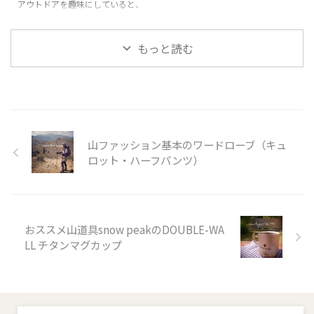
も着ている、そんな定番のウェア
アウトドアを趣味にしていると、
ここがおすすめ！ クライミング
があります。 そんなウェアの一
ウェアやギアなど関連商品は高機
用として機能的かつ、普段着とし
つがこのフーディニ・ジャケッ
能がゆえにお値段がはりますよ
てカジュアルにも着こなせる 特
ト。 これからウィンドブレーカ
ね。 そこで山や岩、ハイキン
もっと読む
に伸縮性が必要な後ろ見ごろに立
ーを購入し ...
グ、登山、キャンプなどアウトド
体成型ニット素材を使用しダイナ
アの関連商品がamazonでお安く
ミックなムーブにも追従 クライ
ゲットできないか、定期的にチェ
ミングにもボルダリングにもノー
ックしています。 この記事では
...
Amazonの数量限定のタイムセー
ルでお安くなっているおすすめ商
山ファッション基本のワードローブ（キュ
品をご紹介しています。 ※価格
は記事更新時にチェックした時点
ロット・ハーフパンツ）
でのものです。セールの終了や商
品の売り切れ、価格が変動してい
る場合がありますので最新情報を
ご確認ください。 amazonのタ
おススメ山道具snow peakのDOUBLE-WA
イムセー ...
LL チタンマグカップ