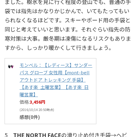
ました。樹氷を見に行く程度の登山でも、普通の手
袋では指先はかなりかじかんで、いてもたってもい
られなくなるほどです。スキーやボード用の手袋と
同じと考えていいと思います。それぐらい指先の防
寒対策は大事。厳冬期は凍傷になるリスクもありま
すから、しっかり暖かくして行きましょう。
モンベル：【レディース】サンダー
パス グローブ 女性用【mont-bell
アウトドア トレッキング 手袋】
【あす楽_土曜営業】【あす楽_日
曜営業】
価格:
3,456円
(2016/10/14 20:50時点)
感想(0件)
5
THE NORTH FACE
の滑り止め付き手袋→ヘビ