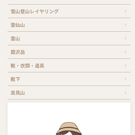
雪山登山レイヤリング
霊仙山
霊山
霞沢岳
靴・衣類・道具
靴下
高見山