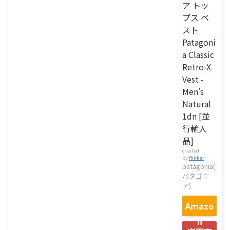
ア トッ
プス ベ
スト
パタゴニアの人気フリース
Patagoni
a Classic
Retro-X
Vest -
Men's
Natural
1dn [並
行輸入
品]
created
by
Rinker
patagonia(
パタゴニ
ア)
Amazo
n