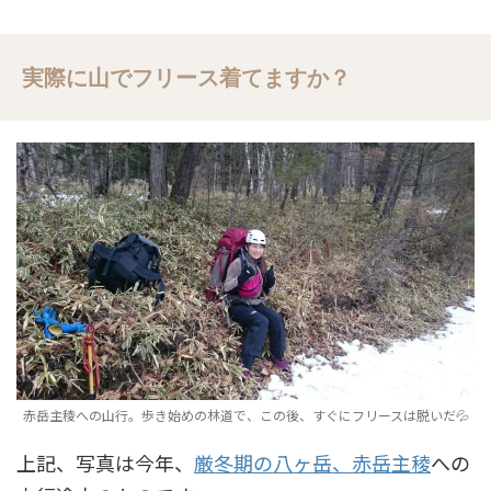
実際に山でフリース着てますか？
赤岳主稜への山行。歩き始めの林道で、この後、すぐにフリースは脱いだ💦
上記、写真は今年、
厳冬期の八ヶ岳、赤岳主稜
への