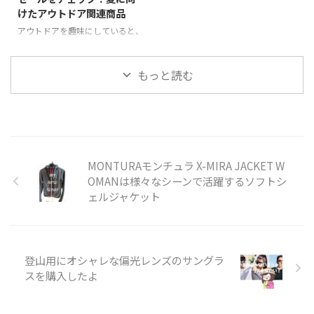
もウェアを持っていても、いつで
着として活躍するでしょう。 ハ
けたアウトドア関連商品
も持ち歩いていたい、なぜかいつ
イブリッドアンビションパンツは
も着ている、そんな定番のウェア
アウトドアを趣味にしていると、
ここがおすすめ！ クライミング
があります。 そんなウェアの一
ウェアやギアなど関連商品は高機
用として機能的かつ、普段着とし
つがこのフーディニ・ジャケッ
能がゆえにお値段がはりますよ
てカジュアルにも着こなせる 特
ト。 これからウィンドブレーカ
ね。 そこで山や岩、ハイキン
もっと読む
に伸縮性が必要な後ろ見ごろに立
ーを購入し ...
グ、登山、キャンプなどアウトド
体成型ニット素材を使用しダイナ
アの関連商品がamazonでお安く
ミックなムーブにも追従 クライ
ゲットできないか、定期的にチェ
ミングにもボルダリングにもノー
ックしています。 この記事では
...
Amazonの数量限定のタイムセー
ルでお安くなっているおすすめ商
MONTURAモンチュラ X-MIRA JACKET W
品をご紹介しています。 ※価格
OMANは様々なシーンで活躍するソフトシ
は記事更新時にチェックした時点
ェルジャケット
でのものです。セールの終了や商
品の売り切れ、価格が変動してい
る場合がありますので最新情報を
ご確認ください。 amazonのタ
イムセー ...
登山用にオシャレな偏光レンズのサングラ
スを購入したよ