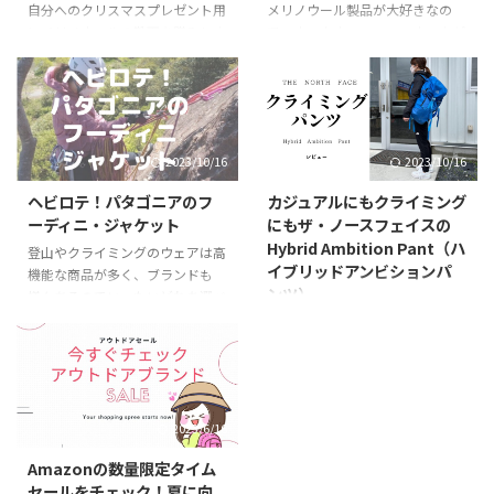
自分へのクリスマスプレゼント用
メリノウール製品が大好きなの
にメリノウールの靴下を購入しま
で、ネックウォーマー・ネックゲ
した♡ メリノウールがとっても好
イターの類もメリノウール製品を
きなので、登山、ハイキング、ク
愛用しています。 今回は、アイス
ライミング、お散歩、日常、仕事
ブレーカーのネックゲイターであ
でも クローゼットの中にはメリ
るCOOL LITE Flexi Chuteを新し
ノウール製品がたくさん！ 靴下
く導入しましたのでご紹介しま
2023/10/16
2023/10/16
と簡単に言っても実は種類が豊富
す。 COOL LITE Flexi Chute(クー
です。 プレゼントやご自身の靴
ルライト フレクシーシュート）
ヘビロテ！パタゴニアのフ
カジュアルにもクライミング
下選びの参考になれば嬉しいで
の基本情報 アイスブレーカーの
ーディニ・ジャケット
にもザ・ノースフェイスの
す。 こんな方におすすめ クリス
ネックゲイターであるクールライ
Hybrid Ambition Pant（ハ
マスや誕生日プレゼントなどギフ
ト フレクシーシュートの製品情
登山やクライミングのウェアは高
イブリッドアンビションパ
トに手頃な値段で相手に気を使わ
報です。 Fabric (再生繊維）リヨ
機能な商品が多く、ブランドも
ンツ）
せない程度のプレゼントを探して
セル60％/ウール（メリノウー
様々あるのでいったいどれを選べ
いる 普段使いにもメリノウール
ル）40％ Function 軽量か ...
ばいいのか迷ってしまいません
コンペなど本気のクライミング・
の靴下が履きたい 品質の良い靴
か？ 登山歴２３年、クライミン
ボルダリングから、山の行き帰り
下を探している メリノウール ...
グ（アルパインクライミング）歴
に履いても違和感なくカジュアル
４年の当ブログ管理人の私
に履きこなせるのがザ・ノースフ
（tomo)が絶対に買って損はな
ェイスのハイブリッドアンビショ
2023/6/16
い！超おすすめなウェア それ
ンパンツです。ユニセックスでシ
が、このパタゴニアの名品「フー
ンプルなデザインなので世代を問
Amazonの数量限定タイム
ディニ・ジャケット」です。 何枚
わずアウトドアファッションの1
セールをチェック！夏に向